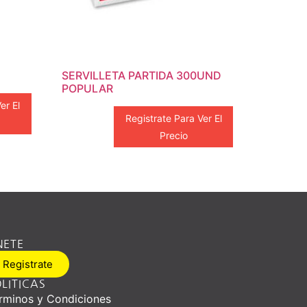
SERVILLETA PARTIDA 300UND
POPULAR
er El
Registrate Para Ver El
Precio
NETE
Registrate
LITICAS
rminos y Condiciones