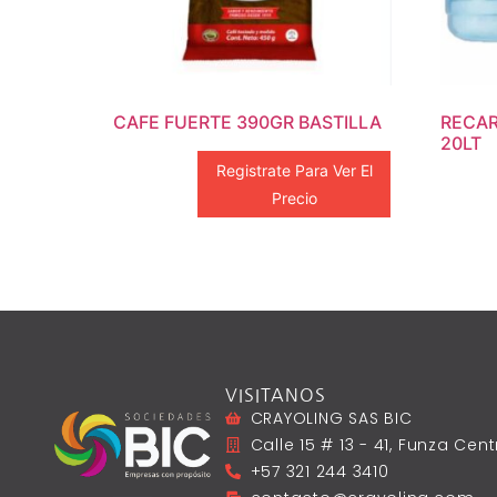
CAFE FUERTE 390GR BASTILLA
RECAR
20LT
Registrate Para Ver El
Precio
VISITANOS
CRAYOLING SAS BIC
Calle 15 # 13 - 41, Funza Ce
+57 321 244 3410