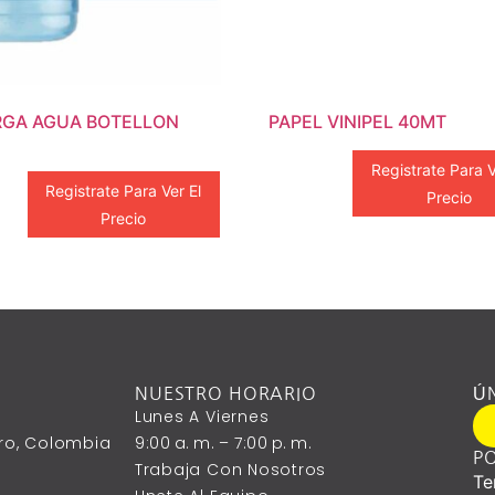
GA AGUA BOTELLON
PAPEL VINIPEL 40MT
Registrate Para V
Registrate Para Ver El
Precio
Precio
NUESTRO HORARIO
Ú
Lunes A ‎Viernes
ntro, Colombia
9:00 A. M. – 7:00 P. M.
PO
Trabaja Con Nosotros
Te