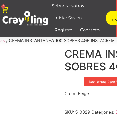
Sobre Nosotros
0
L
Iniciar Sesión
Co
Registro
Contacto
mas
/ CREMA INSTANTANEA 100 SOBRES 4GR INSTACREM
CREMA IN
SOBRES 4
Registrate Para 
Color: Beige
SKU:
510029
Categories: