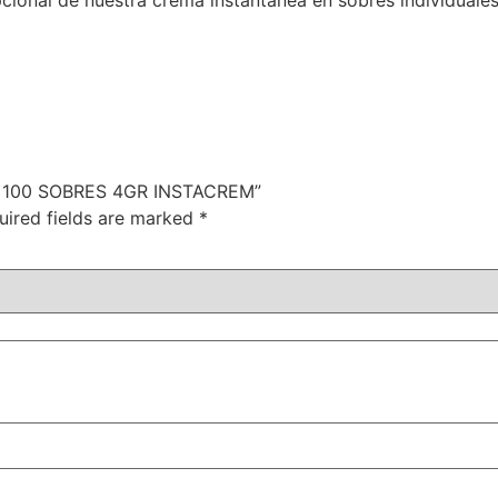
ional de nuestra crema instantánea en sobres individuales, 
EA 100 SOBRES 4GR INSTACREM”
uired fields are marked
*