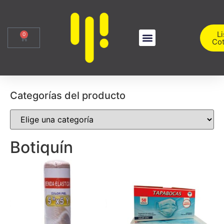
Li
0
Cot
Sobre Nosotros
Iniciar Sesión
Categorías del producto
Botiquín