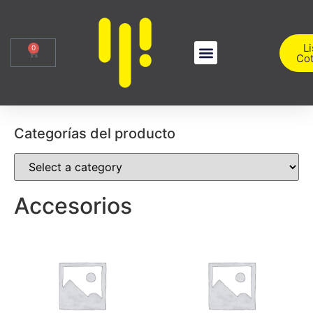
Li
0
Cot
Sobre Nosotros
Iniciar Sesión
Categorías del producto
Accesorios