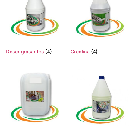
Desengrasantes
(4)
Creolina
(4)