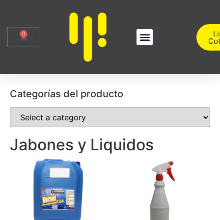
Li
0
Cot
Sobre Nosotros
Iniciar Sesión
Categorías del producto
Jabones y Liquidos