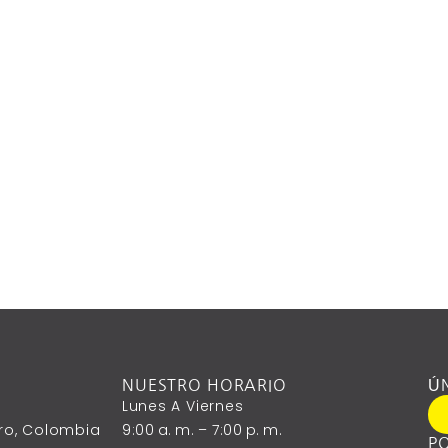
NUESTRO HORARIO
Ú
Lunes A ‎Viernes
ntro, Colombia
9:00 A. M. – 7:00 P. M.
PO