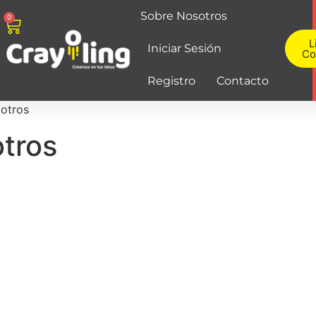
Sobre Nosotros
0
L
Iniciar Sesión
Co
Registro
Contacto
otros
tros