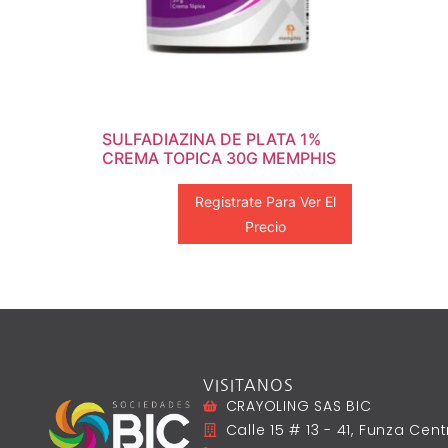
SULFADIAZINA DE PLATA 1%
CREMA TOPICA 30G MEMPHIS
Registrate Para Ver El
Precio
VISITANOS
CRAYOLING SAS BIC
Calle 15 # 13 - 41, Funza Ce