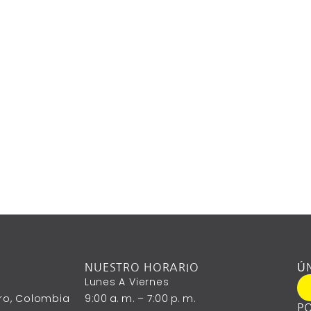
NUESTRO HORARIO
Ú
Lunes A ‎Viernes
ntro, Colombia
9:00 A. M. – 7:00 P. M.
PO