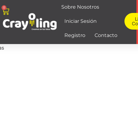
Sobre Nosotros
0
L
Iniciar Sesión
Co
Registro
Contacto
as