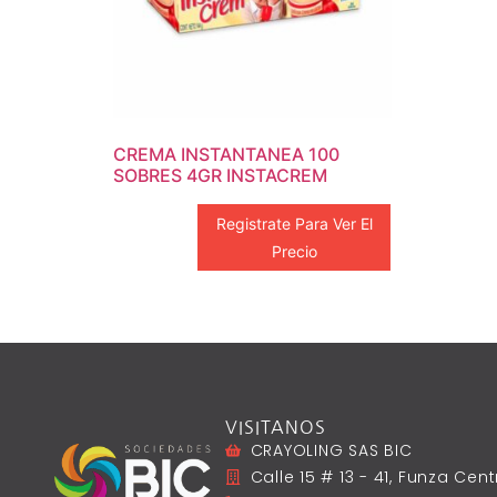
CREMA INSTANTANEA 100
SOBRES 4GR INSTACREM
Registrate Para Ver El
Precio
VISITANOS
CRAYOLING SAS BIC
Calle 15 # 13 - 41, Funza Ce