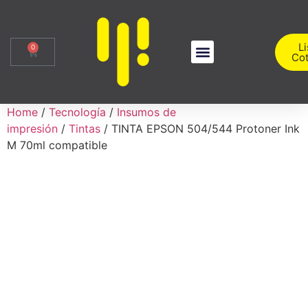
Li
0
Cot
Sobre Nosotros
Iniciar Sesión
Home
/
Tecnología
/
Insumos de
impresión
/
Tintas
/ TINTA EPSON 504/544 Protoner Ink
M 70ml compatible