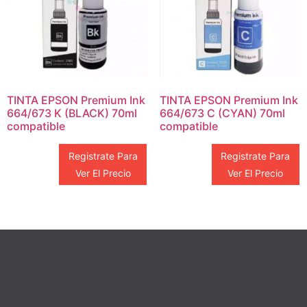
TINTA EPSON Premium Ink
TINTA EPSON Premium Ink
664/673 K (BLACK) 70ml
664/673 C (CYAN) 70ml
compatible
compatible
Registrate Para
Registrate Para
Ver El Precio
Ver El Precio