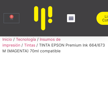
Li
0
Cot
Sobre Nosotros
Iniciar Sesión
Inicio
/
Tecnología
/
Insumos de
impresión
/
Tintas
/ TINTA EPSON Premium Ink 664/673
M (MAGENTA) 70ml compatible