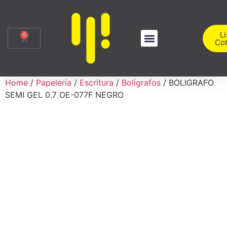
Li
0
Cot
Sobre Nosotros
Iniciar Sesión
Home
/
Papelería
/
Escritura
/
Bolígrafos
/ BOLIGRAFO
SEMI GEL 0.7 OE-077F NEGRO