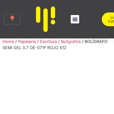
Li
0
Cot
Sobre Nosotros
Iniciar Sesión
Home
/
Papelería
/
Escritura
/
Bolígrafos
/ BOLÍGRAFO
SEMI GEL 0.7 OE-071F ROJO X12