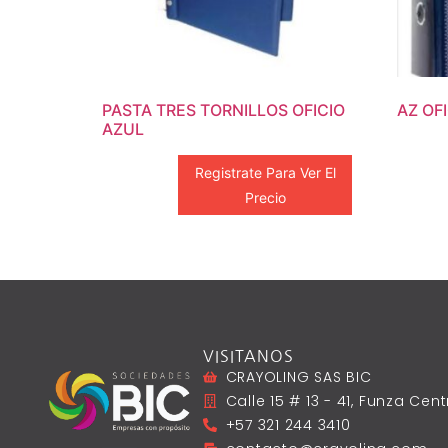
PASTA TRES TORNILLOS OFICIO
AZ OF
AZUL
Registrate Para Ver El
Precio
VISITANOS
CRAYOLING SAS BIC
Calle 15 # 13 - 41, Funza Ce
+57 321 244 3410