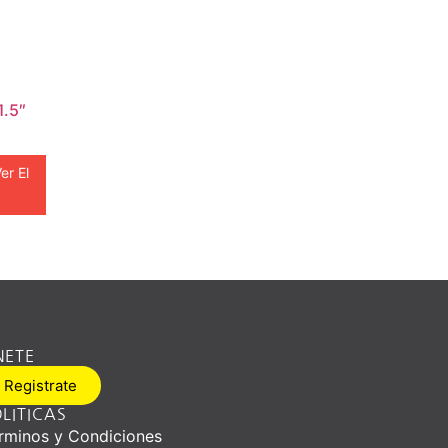
.5″
er El
NETE
Registrate
LITICAS
rminos y Condiciones