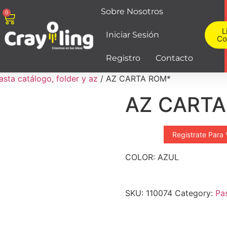
Sobre Nosotros
0
L
Iniciar Sesión
Co
Registro
Contacto
asta catálogo, folder y az
/ AZ CARTA ROM*
AZ CARTA
Registrate Para 
COLOR: AZUL
SKU:
110074
Category:
Pas