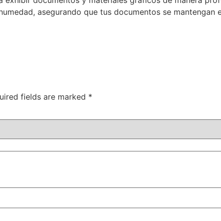
a exhibir documentos y materiales gráficos de manera profes
la humedad, asegurando que tus documentos se mantengan e
uired fields are marked
*