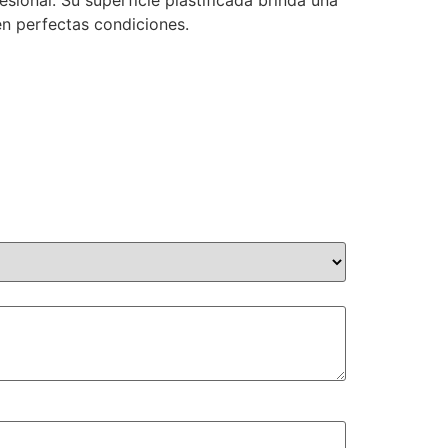
ional. Su superficie plastificada brinda una
n perfectas condiciones.