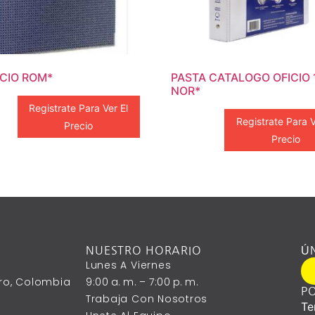
ICIO ROM*
PASTA CATALOGO OFICIO 1
NOR*
Registrate Para Ver El
Registrate Para V
Precio
Precio
NUESTRO HORARIO
Ú
Lunes A ‎Viernes
ntro, Colombia
9:00 A. M. – 7:00 P. M.
PO
Trabaja Con Nosotros
Te