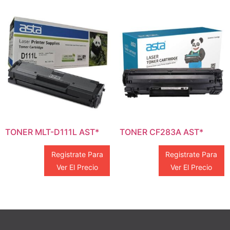
TONER MLT-D111L AST*
TONER CF283A AST*
Registrate Para
Registrate Para
Ver El Precio
Ver El Precio