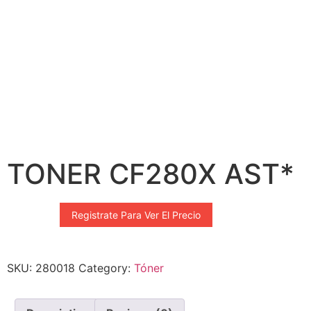
TONER CF280X AST*
Registrate Para Ver El Precio
SKU:
280018
Category:
Tóner