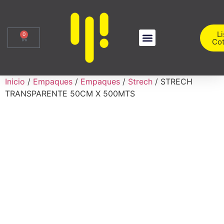
Li
0
Cot
Sobre Nosotros
Iniciar Sesión
Inicio
/
Empaques
/
Empaques
/
Strech
/ STRECH
TRANSPARENTE 50CM X 500MTS