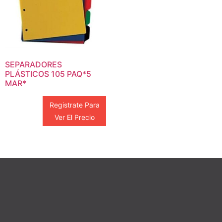
SEPARADORES
PLÁSTICOS 105 PAQ*5
MAR*
Registrate Para
Ver El Precio