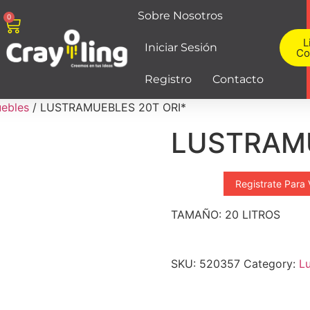
Sobre Nosotros
0
L
Iniciar Sesión
Co
Registro
Contacto
uebles
/ LUSTRAMUEBLES 20T ORI*
LUSTRAMU
Registrate Para 
TAMAÑO: 20 LITROS
SKU:
520357
Category:
L