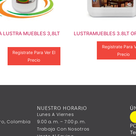
 LUSTRA MUEBLES 3,8LT
LUSTRAMUEBLES 3.8LT OR
Registrate Para V
Registrate Para Ver El
Precio
Precio
NUESTRO HORARIO
Ú
Lunes A ‎Viernes
ntro, Colombia
9:00 A. M. – 7:00 P. M.
PO
Trabaja Con Nosotros
Te