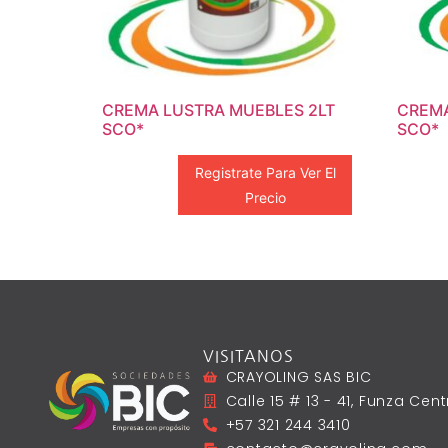
CREMA LUSTRA MUEBLES 2LT
CREMA
SCO*
SCO*
Registrate Para Ver El
Precio
VISITANOS
CRAYOLING SAS BIC
Calle 15 # 13 - 41, Funza Ce
+57 321 244 3410