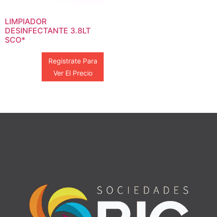
LIMPIADOR
DESINFECTANTE 3.8LT
SCO*
Registrate Para
Ver El Precio