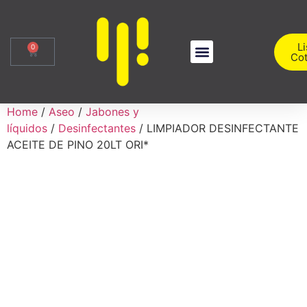
Li
0
Cot
Sobre Nosotros
Iniciar Sesión
Home
/
Aseo
/
Jabones y
líquidos
/
Desinfectantes
/ LIMPIADOR DESINFECTANTE
ACEITE DE PINO 20LT ORI*