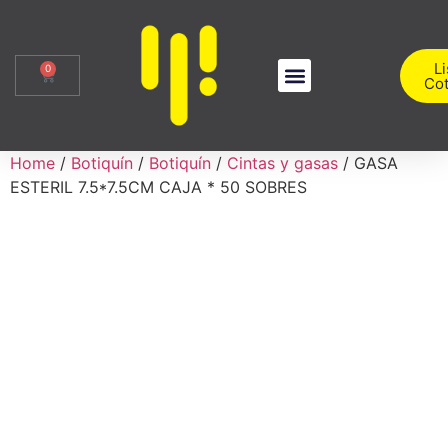
Li
0
Cot
Sobre Nosotros
Iniciar Sesión
Home
/
Botiquín
/
Botiquín
/
Cintas y gasas
/ GASA
ESTERIL 7.5*7.5CM CAJA * 50 SOBRES