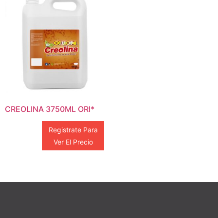
CREOLINA 3750ML ORI*
Registrate Para
Ver El Precio