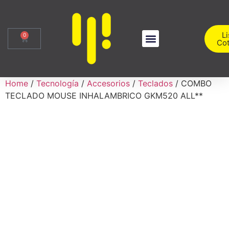
Li
0
Cot
Sobre Nosotros
Iniciar Sesión
Home
/
Tecnología
/
Accesorios
/
Teclados
/ COMBO
TECLADO MOUSE INHALAMBRICO GKM520 ALL**