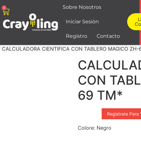
Sobre Nosotros
0
L
Iniciar Sesión
Co
Registro
Contacto
 CALCULADORA CIENTIFICA CON TABLERO MAGICO ZH-
CALCULAD
CON TABL
69 TM*
Registrate Para 
Colore: Negro