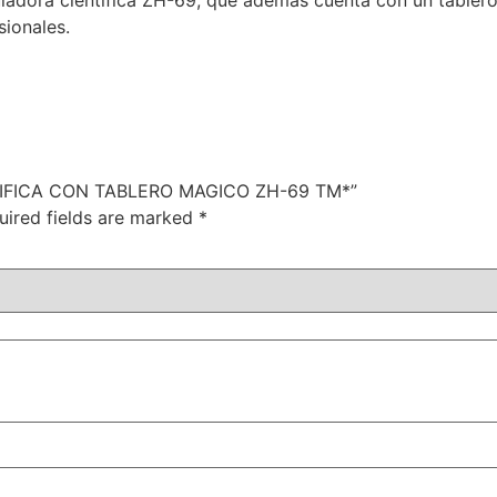
uladora científica ZH-69, que además cuenta con un tabler
sionales.
NTIFICA CON TABLERO MAGICO ZH-69 TM*”
uired fields are marked
*