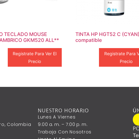
O TECLADO MOUSE
TINTA HP HGT52 C (CYAN)
AMBRICO GKM520 ALL**
compatible
Registrate Para Ver El
Registrate Para V
Precio
Precio
NUESTRO HORARIO
Ú
Lunes A ‎Viernes
ntro, Colombia
9:00 A. M. – 7:00 P. M.
PO
Trabaja Con Nosotros
Te