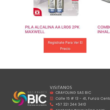
PILA ALCALINA AA LR06 2PK
COMB
MAXWELL
INHAL
Registrate Para Ver El
Precio
VISITANOS
CRAYOLING SAS BIC
Calle 15 # 13 - 41, Funza Ce
+57 321 244 3410