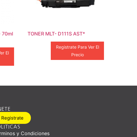
 70ml
TONER MLT- D111S AST*
Registrate Para Ver El
er El
Precio
NETE
Registrate
LITICAS
rminos y Condiciones