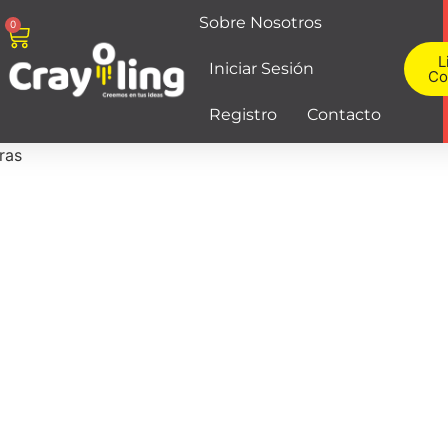
Sobre Nosotros
0
L
Iniciar Sesión
Co
Registro
Contacto
ras