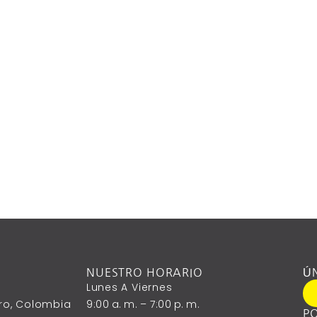
NUESTRO HORARIO
Ú
Lunes A ‎Viernes
ntro, Colombia
9:00 A. M. – 7:00 P. M.
PO