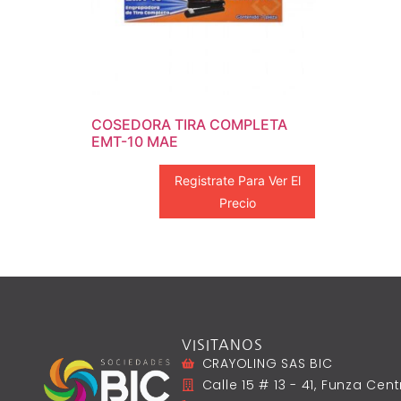
COSEDORA TIRA COMPLETA
EMT-10 MAE
Registrate Para Ver El
Precio
VISITANOS
CRAYOLING SAS BIC
Calle 15 # 13 - 41, Funza Ce