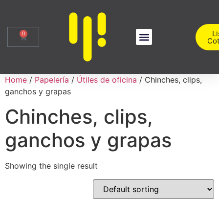
Li
0
Cot
Sobre Nosotros
Iniciar Sesión
Home
/
Papelería
/
Útiles de oficina
/ Chinches, clips,
ganchos y grapas
Chinches, clips,
ganchos y grapas
Showing the single result