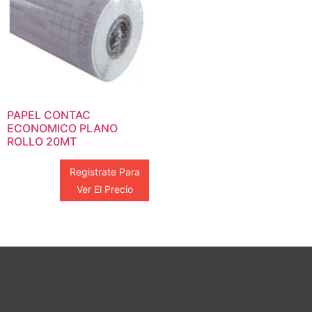
PAPEL CONTAC
ECONOMICO PLANO
ROLLO 20MT
Registrate Para
Ver El Precio