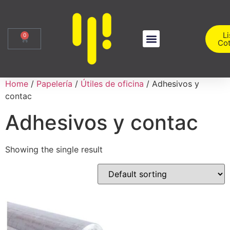
Li
0
Cot
Sobre Nosotros
Iniciar Sesión
Home
/
Papelería
/
Útiles de oficina
/ Adhesivos y
contac
Adhesivos y contac
Showing the single result