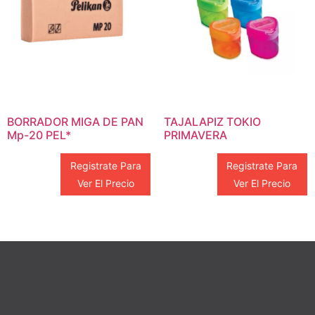
BORRADOR MIGA DE PAN
TAJALAPIZ TOKIO
Mp-20 PEL*
PRIMAVERA
Registrate Para
Registrate Para
Ver El Precio
Ver El Precio