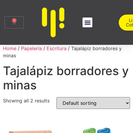
Li
0
Cot
Sobre Nosotros
Iniciar Sesión
Home
/
Papelería
/
Escritura
/ Tajalápiz borradores y
minas
Tajalápiz borradores y
minas
Showing all 2 results