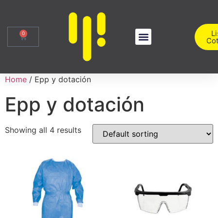
Li
0
Cot
Sobre Nosotros
Iniciar Sesión
Home
/ Epp y dotación
Epp y dotación
Showing all 4 results