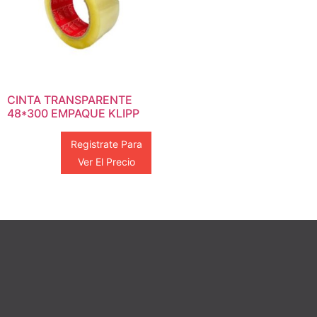
CINTA TRANSPARENTE
48*300 EMPAQUE KLIPP
Registrate Para
Ver El Precio