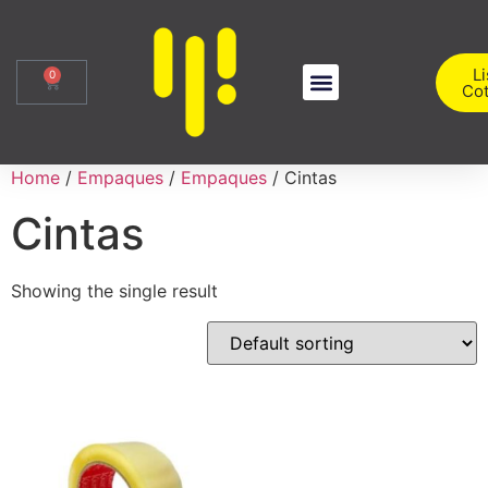
Li
0
Cot
Sobre Nosotros
Iniciar Sesión
Home
/
Empaques
/
Empaques
/ Cintas
Cintas
Showing the single result