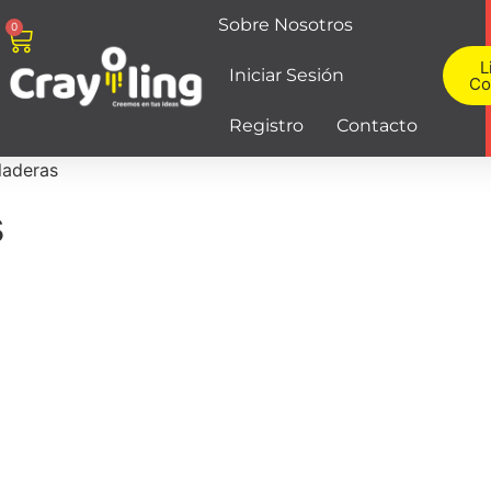
Sobre Nosotros
0
L
Iniciar Sesión
Co
Registro
Contacto
oladeras
s