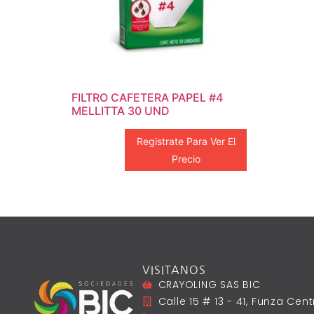
FILTRO CAFETERA PAPEL #4
MELLITTA 30 UND
Registrate Para Ver El
Precio
VISITANOS
CRAYOLING SAS BIC
Calle 15 # 13 - 41, Funza Ce