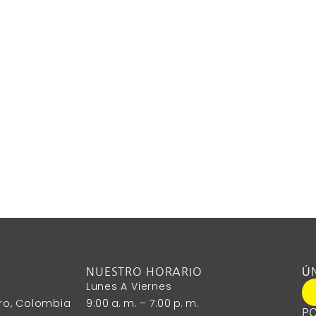
NUESTRO HORARIO
Ú
Lunes A ‎Viernes
ntro, Colombia
9:00 A. M. – 7:00 P. M.
PO