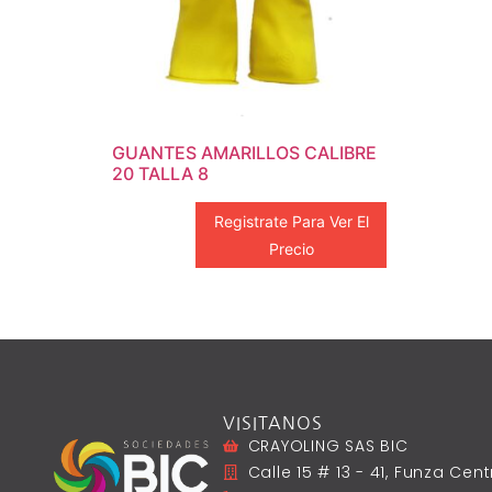
GUANTES AMARILLOS CALIBRE
20 TALLA 8
Registrate Para Ver El
Precio
VISITANOS
CRAYOLING SAS BIC
Calle 15 # 13 - 41, Funza Ce