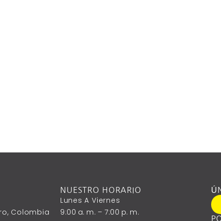
NUESTRO HORARIO
Ú
Lunes A ‎Viernes
ntro, Colombia
9:00 A. M. – 7:00 P. M.
PO