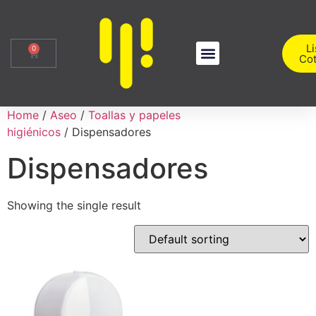
Li
0
Cot
Sobre Nosotros
Iniciar Sesión
Home
/
Aseo
/
Toallas y papeles
higiénicos
/ Dispensadores
Dispensadores
Showing the single result